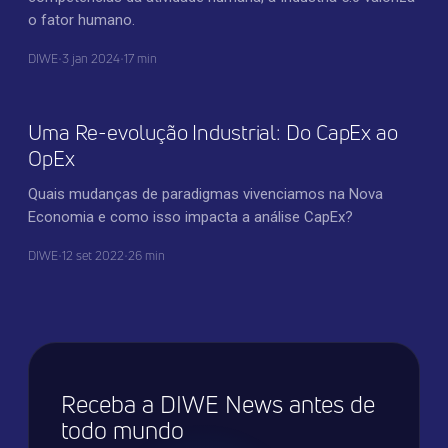
o fator humano.
DIWE
•
3 jan 2024
•
17 min
INOVAÇÃO CORPORATIVA
Uma Re-evolução Industrial: Do CapEx ao
OpEx
Quais mudanças de paradigmas vivenciamos na Nova
Economia e como isso impacta a análise CapEx?
DIWE
•
12 set 2022
•
26 min
Receba a DIWE News antes de
todo mundo